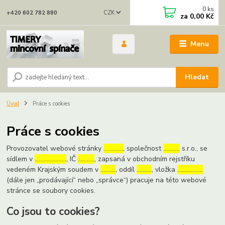
0
ks
CZK
+420 602 782 880
za
0,00 Kč
Menu
Hledat
Úvod
Práce s cookies
Práce s cookies
Provozovatel webové stránky
………….
, společnost
………..
s.r.o., se
sídlem v
…………………
, IČ
………..
, zapsaná v obchodním rejstříku
vedeném Krajským soudem v
……….
, oddíl
……….
, vložka
……………..
(dále jen „prodávající“ nebo „správce“) pracuje na této webové
stránce se soubory cookies.
Co jsou to cookies?