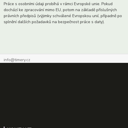
Práce s osobními údaji probíhá v rámci Evropské unie. Pokud
dochází ke zpracování mimo EU, potom na základě příslušných
právních předpisů (výjimky schválené Evropskou unií, případně po
splnění dalších požadavků na bezpečnost práce s daty).
info@timery.cz